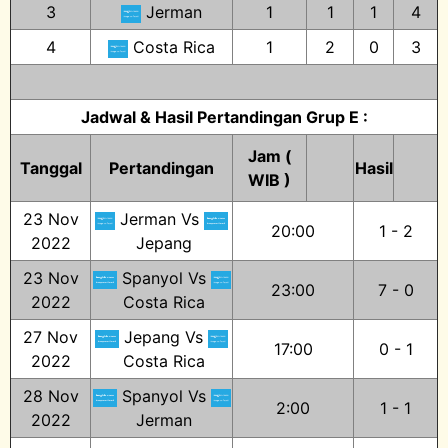
3
Jerman
1
1
1
4
4
Costa Rica
1
2
0
3
Jadwal & Hasil Pertandingan Grup E :
Jam (
Tanggal
Pertandingan
Hasil
WIB )
23 Nov
Jerman Vs
20:00
1 - 2
2022
Jepang
23 Nov
Spanyol Vs
23:00
7 - 0
2022
Costa Rica
27 Nov
Jepang Vs
17:00
0 - 1
2022
Costa Rica
28 Nov
Spanyol Vs
2:00
1 - 1
2022
Jerman