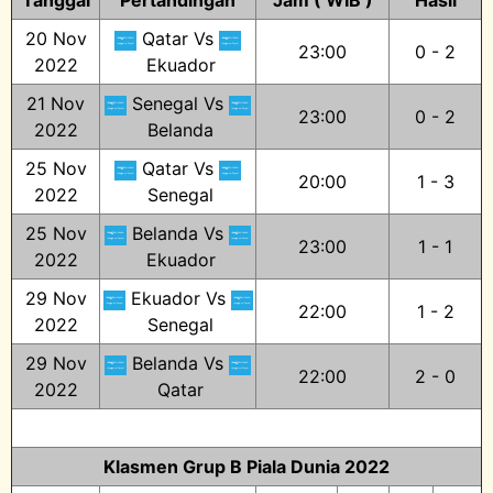
20 Nov
Qatar Vs
23:00
0 - 2
2022
Ekuador
21 Nov
Senegal Vs
23:00
0 - 2
2022
Belanda
25 Nov
Qatar Vs
20:00
1 - 3
2022
Senegal
25 Nov
Belanda Vs
23:00
1 - 1
2022
Ekuador
29 Nov
Ekuador Vs
22:00
1 - 2
2022
Senegal
29 Nov
Belanda Vs
22:00
2 - 0
2022
Qatar
Klasmen Grup B Piala Dunia 2022