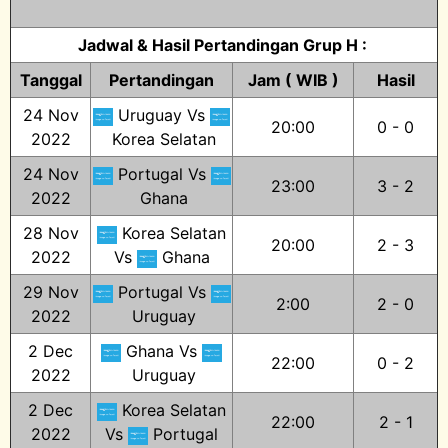
Jadwal & Hasil Pertandingan Grup H :
Tanggal
Pertandingan
Jam ( WIB )
Hasil
24 Nov
Uruguay Vs
20:00
0 - 0
2022
Korea Selatan
24 Nov
Portugal Vs
23:00
3 - 2
2022
Ghana
28 Nov
Korea Selatan
20:00
2 - 3
2022
Vs
Ghana
29 Nov
Portugal Vs
2:00
2 - 0
2022
Uruguay
2 Dec
Ghana Vs
22:00
0 - 2
2022
Uruguay
2 Dec
Korea Selatan
22:00
2 - 1
2022
Vs
Portugal