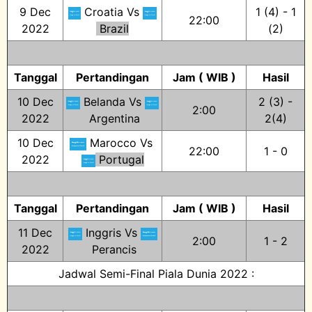
9 Dec
Croatia Vs
1 (4) - 1
22:00
2022
Brazil
(2)
Tanggal
Pertandingan
Jam ( WIB )
Hasil
10 Dec
Belanda Vs
2 (3) -
2:00
2022
Argentina
2(4)
10 Dec
Marocco Vs
22:00
1 - 0
2022
Portugal
Tanggal
Pertandingan
Jam ( WIB )
Hasil
11 Dec
Inggris Vs
2:00
1 - 2
2022
Perancis
Jadwal Semi-Final Piala Dunia 2022 :