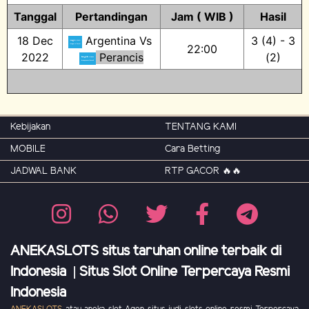
Tanggal
Pertandingan
Jam ( WIB )
Hasil
18 Dec
Argentina Vs
3 (4) - 3
22:00
2022
Perancis
(2)
Kebijakan
TENTANG KAMI
MOBILE
Cara Betting
JADWAL BANK
RTP GACOR 🔥🔥
ANEKASLOTS situs taruhan online terbaik di
Indonesia | Situs Slot Online Terpercaya Resmi
Indonesia