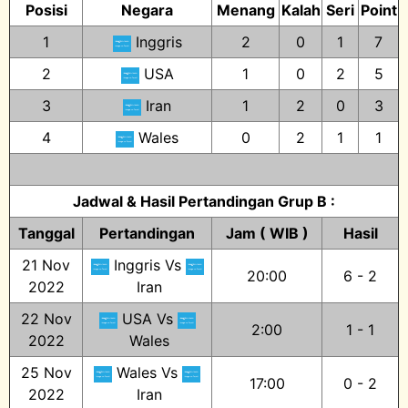
Posisi
Negara
Menang
Kalah
Seri
Point
1
Inggris
2
0
1
7
2
USA
1
0
2
5
3
Iran
1
2
0
3
4
Wales
0
2
1
1
Jadwal & Hasil Pertandingan Grup B :
Tanggal
Pertandingan
Jam ( WIB )
Hasil
21 Nov
Inggris Vs
20:00
6 - 2
2022
Iran
22 Nov
USA Vs
2:00
1 - 1
2022
Wales
25 Nov
Wales Vs
17:00
0 - 2
2022
Iran