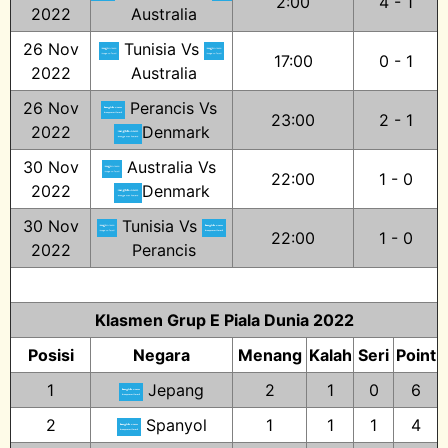
2:00
4 - 1
2022
Australia
26 Nov
Tunisia Vs
17:00
0 - 1
2022
Australia
26 Nov
Perancis Vs
23:00
2 - 1
2022
Denmark
30 Nov
Australia Vs
22:00
1 - 0
2022
Denmark
30 Nov
Tunisia Vs
22:00
1 - 0
2022
Perancis
Klasmen Grup E Piala Dunia 2022
Posisi
Negara
Menang
Kalah
Seri
Point
1
Jepang
2
1
0
6
2
Spanyol
1
1
1
4