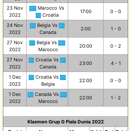
23 Nov
Marocco Vs
17:00
0 - 0
2022
Croatia
24 Nov
Belgia Vs
2:00
1 - 0
2022
Canada
27 Nov
Belgia Vs
20:00
0 - 2
2022
Marocco
27 Nov
Croatia Vs
23:00
4 - 1
2022
Canada
1 Dec
Croatia Vs
22:00
0 - 0
2022
Belgia
1 Dec
Canada Vs
22:00
1 - 2
2022
Marocco
Klasmen Grup G Piala Dunia 2022