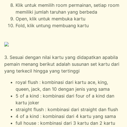
Klik untuk memilih room permainan, setiap room
memiliki jumlah taruhan yang berbeda
Open, klik untuk membuka kartu
Fold, klik untung membuang kartu
3. Sesuai dengan nilai kartu yang didapatkan apabila
pemain menang berikut adalah susunan set kartu dari
yang terkecil hingga yang tertinggi
royal flush : kombinasi dari kartu ace, king,
queen, jack, dan 10 dengan jenis yang sama
5 of a kind : kombinasi dari four of a kind dan
kartu joker
straight flush : kombinasi dari straight dan flush
4 of a kind : kombinasi dari 4 kartu yang sama
full house : kombinasi dari 3 kartu dan 2 kartu