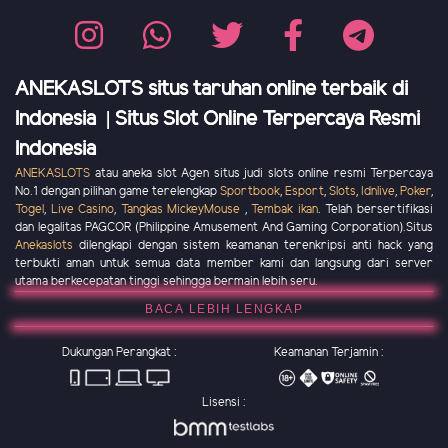
ANEKASLOTS situs taruhan online terbaik di
Indonesia | Situs Slot Online Terpercaya Resmi
Indonesia
ANEKASLOTS
atau aneka slot Agen situs judi slots online resmi Terpercaya
No.1 dengan pilihan game terelengkap
Sportbook
,
Esport
,
Slots
,
Idnlive
,
Poker
,
Togel
,
Live Casino
,
Tangkas MickeyMouse
,
Tembak ikan
. Telah bersertifikasi
dan legalitas PAGCOR (Philippine Amusement And Gaming Corporation).Situs
Anekaslots
dilengkapi dengan sistem keamanan terenkripsi anti hack yang
terbukti aman untuk semua data member kami dan langsung dari server
utama berkecepatan tinggi sehingga bermain lebih seru.
BACA LEBIH LENGKAP
Dukungan Perangkat :
Keamanan Terjamin :
Lisensi :