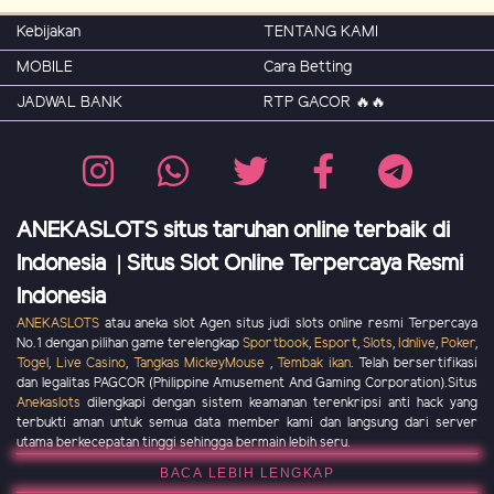
Kebijakan
TENTANG KAMI
MOBILE
Cara Betting
JADWAL BANK
RTP GACOR 🔥🔥
ANEKASLOTS situs taruhan online terbaik di
Indonesia | Situs Slot Online Terpercaya Resmi
Indonesia
ANEKASLOTS
atau aneka slot Agen situs judi slots online resmi Terpercaya
No.1 dengan pilihan game terelengkap
Sportbook
,
Esport
,
Slots
,
Idnlive
,
Poker
,
Togel
,
Live Casino
,
Tangkas MickeyMouse
,
Tembak ikan
. Telah bersertifikasi
dan legalitas PAGCOR (Philippine Amusement And Gaming Corporation).Situs
Anekaslots
dilengkapi dengan sistem keamanan terenkripsi anti hack yang
terbukti aman untuk semua data member kami dan langsung dari server
utama berkecepatan tinggi sehingga bermain lebih seru.
BACA LEBIH LENGKAP